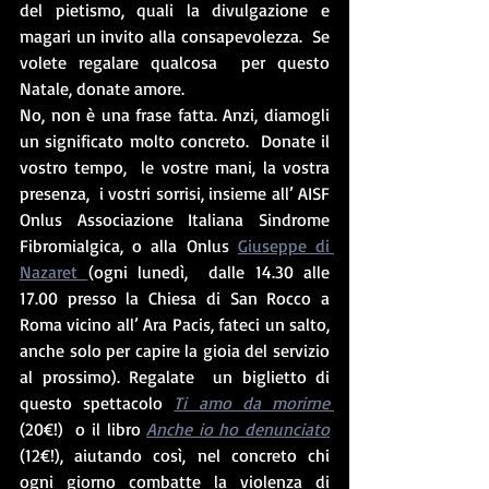
del pietismo, quali la divulgazione e 
magari un invito alla consapevolezza.  Se 
volete regalare qualcosa  per questo 
Natale, donate amore.  
No, non è una frase fatta. Anzi, diamogli 
un significato molto concreto.  Donate il 
vostro tempo,  le vostre mani, la vostra 
presenza,  i vostri sorrisi, insieme all’ AISF 
Onlus Associazione Italiana Sindrome 
Fibromialgica, o alla Onlus 
Giuseppe di 
Nazaret 
(ogni lunedì,  dalle 14.30 alle 
17.00 presso la Chiesa di San Rocco a 
Roma vicino all’ Ara Pacis, fateci un salto, 
anche solo per capire la gioia del servizio 
al prossimo). Regalate  un biglietto di 
questo spettacolo 
Ti amo da morirne 
(20€!)  o il libro 
Anche io ho denunciato
(12€!), aiutando così, nel concreto chi 
ogni giorno combatte la violenza di 