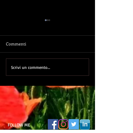
Commenti
Anche io ho denunciato-
Anche io ho denu
Scrivi un commento...
Scritti di cuore
progetto
FOLLOW ME