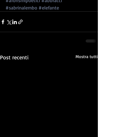
#aforismipoetici
#abbracci
#sabrinalembo
#elefante
Post recenti
Mostra tutti