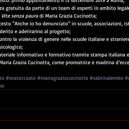
testo: primo appuntamento il 13 settembre 2019 a Roma;
nza gratuita da parte di un team di esperti in ambito legal
 
Vite senza paura
 di Maria Grazia Cucinotta;
esto “Anche io ho denunciato” in scuole, associazioni, isti
derito e aderiranno al progetto;
ontro la violenza di genere nelle scuole italiane e stranier
sicologico;
teriale informativo e formativo tramite stampa italiana ed
 Maria Grazia Cucinotta, come promotrice e madrina d’ecce
to
#oratoccaate
#mariagraziacucinotta
#sabrinalembo
#
ne