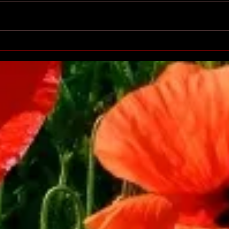
Anche io ho denunciato-
Le c
Scritti di cuore
belle