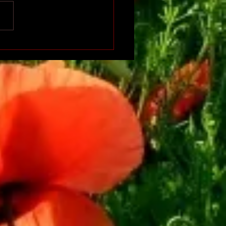
ose riparate sono più
.