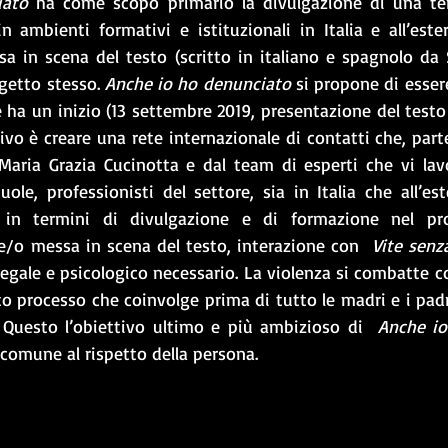
iato
 ha come scopo primario la divulgazione di una tem
n ambienti formativi e istituzionali in Italia e all’ester
a in scena del testo (scritto in italiano e spagnolo da 
getto stesso. 
Anche io ho denunciato
 si propone di esse
ha un inizio (13 settembre 2019, presentazione del testo
Maria Grazia Cucinotta e dal team di esperti che vi lavor
cuole, professionisti del settore, sia in Italia che all’est
iva in termini di divulgazione e di formazione nel pro
 e/o messa in scena del testo, interazione con  
Vite senz
egale e psicologico necessario. La violenza si combatte c
ato processo che coinvolge prima di tutto le madri e i padri
. Questo l’obiettivo ultimo e più ambizioso di  
Anche io
comune al rispetto della persona.  