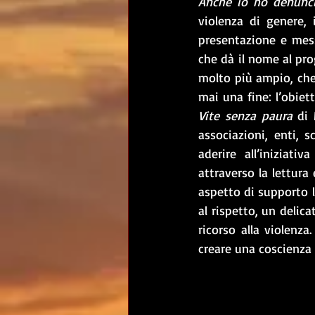
Anche io ho denunc
violenza di genere, i
presentazione e mess
che dà il nome al pro
molto più ampio, che 
Vite senza paura
 di 
associazioni, enti, s
aderire all’iniziat
attraverso la lettura
aspetto di supporto l
al rispetto, un delic
ricorso alla violenza
creare una coscienza 