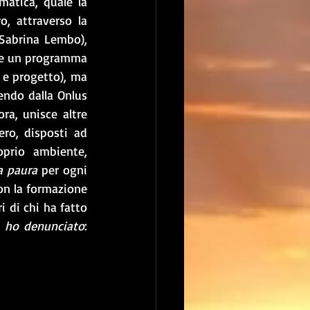
atica, quale la 
o, attraverso la 
Sabrina Lembo), 
re un programma 
 e progetto), ma 
mai una fine: l’obiettivo è creare una rete internazionale di contatti che, partendo dalla Onlus 
a, unisce altre 
ero, disposti ad 
prio ambiente, 
a paura
 per ogni 
on la formazione 
 di chi ha fatto 
 ho denunciato
: 