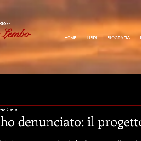
RESS-
 Lembo
HOME
LIBRI
BIOGRAFIA
ra: 2 min
ho denunciato: il progett