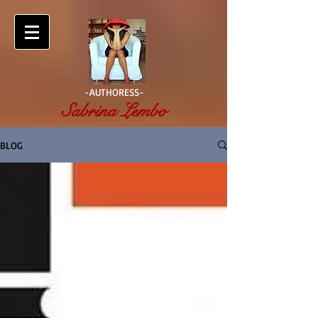
-AUTHORESS-
Sabrina Lembo
BLOG